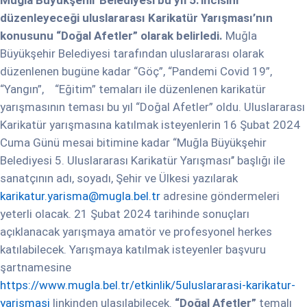
Muğla Büyükşehir Belediyesi bu yıl 5.’incisini
düzenleyeceği uluslararası Karikatür Yarışması’nın
konusunu “Doğal Afetler” olarak belirledi.
Muğla
Büyükşehir Belediyesi tarafından uluslararası olarak
düzenlenen bugüne kadar “Göç”, “Pandemi Covid 19”,
“Yangın”, “Eğitim” temaları ile düzenlenen karikatür
yarışmasının teması bu yıl “Doğal Afetler” oldu. Uluslararası
Karikatür yarışmasına katılmak isteyenlerin 16 Şubat 2024
Cuma Günü mesai bitimine kadar “Muğla Büyükşehir
Belediyesi 5. Uluslararası Karikatür Yarışması’’ başlığı ile
sanatçının adı, soyadı, Şehir ve Ülkesi yazılarak
karikatur.yarisma@mugla.bel.tr
adresine göndermeleri
yeterli olacak. 21 Şubat 2024 tarihinde sonuçları
açıklanacak yarışmaya amatör ve profesyonel herkes
katılabilecek. Yarışmaya katılmak isteyenler başvuru
şartnamesine
https://www.mugla.bel.tr/etkinlik/5uluslararasi-karikatur-
yarismasi
linkinden ulaşılabilecek.
“Doğal Afetler”
temalı