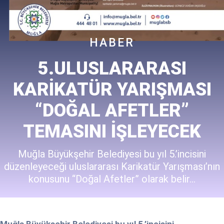
HABER
5.ULUSLARARASI
KARIKATÜR YARIŞMASI
“DOĞAL AFETLER”
TEMASINI İŞLEYECEK
Muğla Büyükşehir Belediyesi bu yıl 5.’incisini
düzenleyeceği uluslararası Karikatür Yarışması’nın
konusunu “Doğal Afetler” olarak belir...