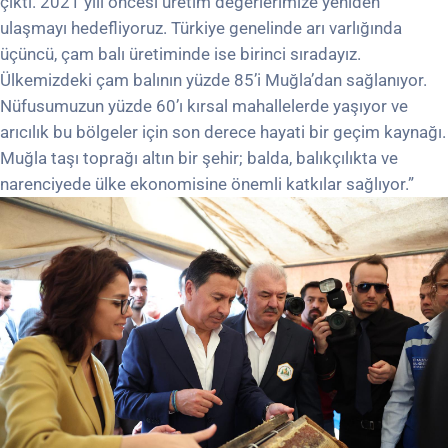
çıktı. 2021 yılı öncesi üretim değerlerimize yeniden
ulaşmayı hedefliyoruz. Türkiye genelinde arı varlığında
üçüncü, çam balı üretiminde ise birinci sıradayız.
Ülkemizdeki çam balının yüzde 85’i Muğla’dan sağlanıyor.
Nüfusumuzun yüzde 60’ı kırsal mahallelerde yaşıyor ve
arıcılık bu bölgeler için son derece hayati bir geçim kaynağı.
Muğla taşı toprağı altın bir şehir; balda, balıkçılıkta ve
narenciyede ülke ekonomisine önemli katkılar sağlıyor.”