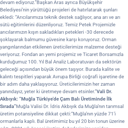
devam ediyoruz.”Başkan Aras ayrıca Büyükşehir
Belediyesi’nin yürüttüğü projeleri de hatırlatarak şunları
ekledi: “Arıcılarımıza teknik destek sağlıyor, ana arı ve arı
sütü eğitimlerini düzenliyoruz. Temiz Petek Projemizle
arıcılarımızın kışın sakladıkları petekleri -30 derecede
şoklayarak balmumu güvesine karşı koruyoruz. Orman
yangınlarından etkilenen üreticilerimize malzeme desteği
veriyoruz. Fondan arı yemi projemiz ve Ticaret Borsamızla
kurduğumuz 100. Yıl Bal Analiz Laboratuvarı da sektörün
geleceği açısından büyük önem taşıyor. Burada kalite ve
kalıntı tespitleri yaparak Avrupa Birliği coğrafi işaretine de
bir adım daha yaklaşıyoruz. Üreticilerimizin her zaman
yanındayız, yeter ki üretmeye devam etsinler.”
Vali Dr.
Akbıyık: “Muğla Türkiye’de Çam Balı Üretiminde İlk
Sırada”
Muğla Valisi Dr. İdris Akbıyık da Muğla’nın tarımsal
üretim potansiyeline dikkat çekti:“Muğla’nın yüzde 71’i
ormanlarla kaplı. Bal üretimimiz bu yıl 20 bin tonun üzerine