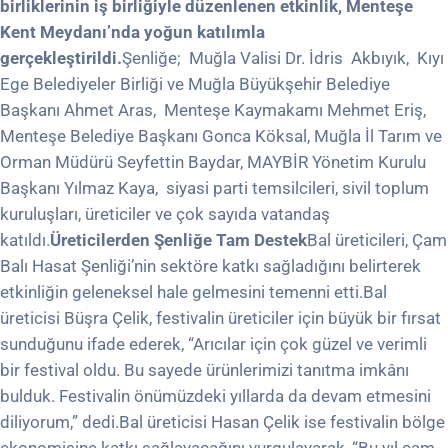
birliklerinin iş birliğiyle düzenlenen etkinlik, Menteşe
Kent Meydanı’nda yoğun katılımla
gerçekleştirildi.
Şenliğe; Muğla Valisi Dr. İdris Akbıyık, Kıyı
Ege Belediyeler Birliği ve Muğla Büyükşehir Belediye
Başkanı Ahmet Aras, Menteşe Kaymakamı Mehmet Eriş,
Menteşe Belediye Başkanı Gonca Köksal, Muğla İl Tarım ve
Orman Müdürü Seyfettin Baydar, MAYBİR Yönetim Kurulu
Başkanı Yılmaz Kaya, siyasi parti temsilcileri, sivil toplum
kuruluşları, üreticiler ve çok sayıda vatandaş
katıldı.
Üreticilerden Şenliğe Tam Destek
Bal üreticileri, Çam
Balı Hasat Şenliği’nin sektöre katkı sağladığını belirterek
etkinliğin geleneksel hale gelmesini temenni etti.Bal
üreticisi Büşra Çelik, festivalin üreticiler için büyük bir fırsat
sunduğunu ifade ederek, “Arıcılar için çok güzel ve verimli
bir festival oldu. Bu sayede ürünlerimizi tanıtma imkânı
bulduk. Festivalin önümüzdeki yıllarda da devam etmesini
diliyorum,” dedi.Bal üreticisi Hasan Çelik ise festivalin bölge