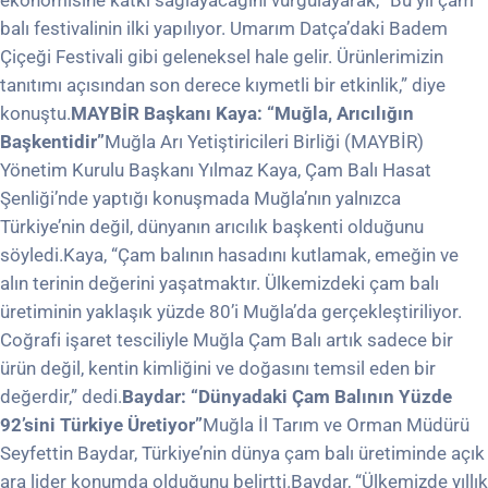
ekonomisine katkı sağlayacağını vurgulayarak, “Bu yıl çam
balı festivalinin ilki yapılıyor. Umarım Datça’daki Badem
Çiçeği Festivali gibi geleneksel hale gelir. Ürünlerimizin
tanıtımı açısından son derece kıymetli bir etkinlik,” diye
konuştu.
MAYBİR Başkanı Kaya: “Muğla, Arıcılığın
Başkentidir”
Muğla Arı Yetiştiricileri Birliği (MAYBİR)
Yönetim Kurulu Başkanı Yılmaz Kaya, Çam Balı Hasat
Şenliği’nde yaptığı konuşmada Muğla’nın yalnızca
Türkiye’nin değil, dünyanın arıcılık başkenti olduğunu
söyledi.Kaya, “Çam balının hasadını kutlamak, emeğin ve
alın terinin değerini yaşatmaktır. Ülkemizdeki çam balı
üretiminin yaklaşık yüzde 80’i Muğla’da gerçekleştiriliyor.
Coğrafi işaret tesciliyle Muğla Çam Balı artık sadece bir
ürün değil, kentin kimliğini ve doğasını temsil eden bir
değerdir,” dedi.
Baydar: “Dünyadaki Çam Balının Yüzde
92’sini Türkiye Üretiyor”
Muğla İl Tarım ve Orman Müdürü
Seyfettin Baydar, Türkiye’nin dünya çam balı üretiminde açık
ara lider konumda olduğunu belirtti.Baydar, “Ülkemizde yıllık