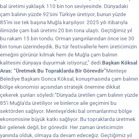
bal üretimi yaklaşık 110 bin ton seviyesinde. Dünyadaki
çam balının yüzde 92’sini Türkiye üretiyor, bunun yüzde
85’ini ise tek başına Muğla karşılıyor. 2025 yılı itibarıyla
ilimizde çam balı üretimi 20 bin tona ulaştı. Geçtiğimiz yıl
bu rakam 15 bin tondu. Orman yangınlarından önce ise 30
bin tonun üzerindeydik. Bu tür festivallerle hem üreticimizin
emeğini görünür kılmak hem de Muğla çam balının
kalitesini dünyaya duyurmak istiyoruz,” dedi.
Başkan Köksal
Aras: “Üretmek Bu Topraklarda Bir Görevdir”
Menteşe
Belediye Başkanı Gonca Köksal, konuşmasında çam balının
bölge ekonomisi açısından stratejik önemine dikkat
çekerek şunları söyledi:“Dünyada üretilen çam balının yüzde
85’i Muğla’da üretiliyor ve binlerce aile geçimini bu
sektörden sağlıyor. Menteşe’deki bal ormanlarımız bölge
ekonomisine büyük katkı sağlıyor. Bu topraklarda üretmek
bir gelenek değil, bir görevdir. Her zaman üreticimizin
yanında olduk, olmaya da devam edeceğiz. Geçtiğimiz yıl