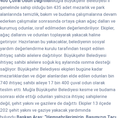
400 Çuval Odun Dağıtıldı
Muğla Büyükşehir Belediyesi il
genelinde sahip olduğu bin 435 adet mezarlık ve park
alanlarında temizlik, bakım ve budama çalışmalarına devam
ederken çalışmalar sonrasında ortaya çıkan ağaç dalları ve
kurumuş odunlar, israf edilmeden değerlendiriliyor. Ekipler,
ağaç dallarını ve odunları toplayarak yakacak haline
getiriyor. Hazırlanan bu yakacaklar, belediyenin sosyal
yardım değerlendirme kurulu tarafından tespit edilen
ihtiyaç sahibi ailelere dağıtılıyor. Büyükşehir Belediyesi
ihtiyaç sahibi ailelere soğuk kış aylarında ısınma desteği
sağlıyor. Büyükşehir Belediyesi ekipleri bugüne kadar
mezarlıklardan ve diğer alanlardan elde edilen odunları bin
740 ihtiyaç sahibi aileye 17 bin 400 çuval odun olarak
teslim etti. Muğla Büyükşehir Belediyesi kesme ve budama
sonrası elde ettiği odunları yalnızca ihtiyaç sahiplerine
değil, şehit yakını ve gazilere de dağıttı. Ekipler 13 ilçede
202 şehit yakını ve gaziye yakacak yardımında
bulundu.
Başkan Aras; “Hemşehrilerimizin, Başımızın Tacı