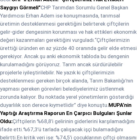
Saygıyı Görmeli”
CHP Tarımdan Sorumlu Genel Başkan
Yardımcısı Erhan Adem ise konuşmasında, tarımsal
üretimin desteklenmesi gerektiğini belirterek çiftçilerin
gelir-gider dengesinin korunması ve hak ettikleri ekonomik
değeri kazanmaları gerektiğini vurguladı.“Çiftçilerimizin
ürettiği üründen en az yüzde 40 oranında gelir elde etmesi
gerekiyor. Ancak şu anki ekonomik tabloda bu dengenin
kurulamadığını görüyoruz. Tarım ancak sürdürülebilir
projelerle iyileştirilebilir. Ne yazık ki çiftçilerimizin
desteklenmesi gereken birçok alanda, Tarım Bakanlığı'nın
yapması gereken görevleri belediyelerimiz üstlenmek
zorunda kalıyor. Bu noktada yerel yönetimlerin gösterdiği
duyarlılık son derece kıymetlidir” diye konuştu.
MUPA’nin
Yaptığı Araştırma Raporun En Çarpıcı Bulguları Şunlar
Oldu:
Çiftçilerin %68,8’i gelirinin giderlerini karşılamadığını
ifade etti.%67,3’ü tarlada çalışacak işçi bulamadığını
belirtti.En kritik veri ise: %74,5’i çocuklarının çiftçi olmasını