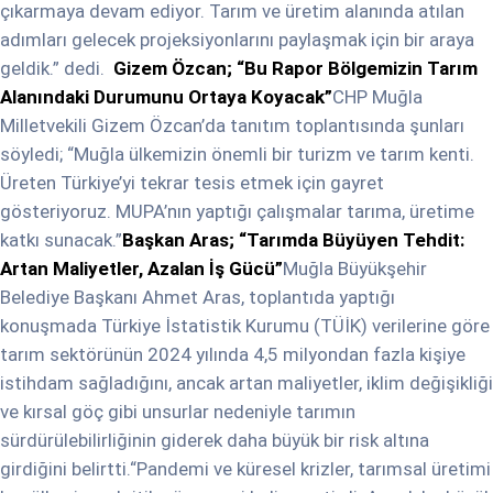
çıkarmaya devam ediyor. Tarım ve üretim alanında atılan
adımları gelecek projeksiyonlarını paylaşmak için bir araya
geldik.” dedi.
Gizem Özcan; “Bu Rapor Bölgemizin Tarım
Alanındaki Durumunu Ortaya Koyacak”
CHP Muğla
Milletvekili Gizem Özcan’da tanıtım toplantısında şunları
söyledi; “Muğla ülkemizin önemli bir turizm ve tarım kenti.
Üreten Türkiye’yi tekrar tesis etmek için gayret
gösteriyoruz. MUPA’nın yaptığı çalışmalar tarıma, üretime
katkı sunacak.”
Başkan Aras; “Tarımda Büyüyen Tehdit:
Artan Maliyetler, Azalan İş Gücü”
Muğla Büyükşehir
Belediye Başkanı Ahmet Aras, toplantıda yaptığı
konuşmada Türkiye İstatistik Kurumu (TÜİK) verilerine göre
tarım sektörünün 2024 yılında 4,5 milyondan fazla kişiye
istihdam sağladığını, ancak artan maliyetler, iklim değişikliği
ve kırsal göç gibi unsurlar nedeniyle tarımın
sürdürülebilirliğinin giderek daha büyük bir risk altına
girdiğini belirtti.“Pandemi ve küresel krizler, tarımsal üretimi