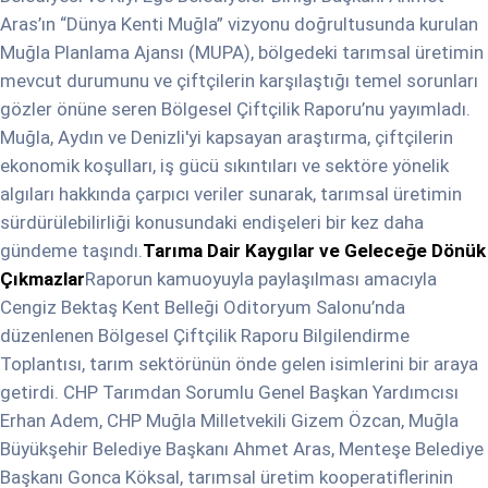
Aras’ın “Dünya Kenti Muğla” vizyonu doğrultusunda kurulan
Muğla Planlama Ajansı (MUPA), bölgedeki tarımsal üretimin
mevcut durumunu ve çiftçilerin karşılaştığı temel sorunları
gözler önüne seren Bölgesel Çiftçilik Raporu’nu yayımladı.
Muğla, Aydın ve Denizli'yi kapsayan araştırma, çiftçilerin
ekonomik koşulları, iş gücü sıkıntıları ve sektöre yönelik
algıları hakkında çarpıcı veriler sunarak, tarımsal üretimin
sürdürülebilirliği konusundaki endişeleri bir kez daha
gündeme taşındı.
Tarıma Dair Kaygılar ve Geleceğe Dönük
Çıkmazlar
Raporun kamuoyuyla paylaşılması amacıyla
Cengiz Bektaş Kent Belleği Oditoryum Salonu’nda
düzenlenen Bölgesel Çiftçilik Raporu Bilgilendirme
Toplantısı, tarım sektörünün önde gelen isimlerini bir araya
getirdi. CHP Tarımdan Sorumlu Genel Başkan Yardımcısı
Erhan Adem, CHP Muğla Milletvekili Gizem Özcan, Muğla
Büyükşehir Belediye Başkanı Ahmet Aras, Menteşe Belediye
Başkanı Gonca Köksal, tarımsal üretim kooperatiflerinin