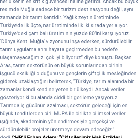
her ülkenin en kritik güvencesi haline getirdi. Ancak bu büyük
resimde Muğla sadece bir turizm destinasyonu değil, aynı
zamanda bir tarım kentidir. Yağlık zeytin üretiminde
Türkiye’de ilk üçte, nar üretiminde ilk iki sırada yer alıyor.
Türkiye'deki çam balı üretiminin yüzde 80’ini karşılıyoruz.
‘Dünya Kenti Muğla’ vizyonunu inşa ederken, sürdürülebilir
tarım uygulamalarını hayata geçirmeden bu hedefe
ulaşamayacağımızı çok iyi biliyoruz” diye konuştu.Başkan
Aras, tarım sektörünün en büyük sorunlarından birinin
işgücü eksikliği olduğunu ve gençlerin çiftçilik mesleğinden
giderek uzaklaştığını belirterek, “Türkiye, tarım alanında bir
zamanlar kendi kendine yeten bir ülkeydi. Ancak veriler
gösteriyor ki bu alanda ciddi bir gerileme yaşıyoruz.
Tarımda iş gücünün azalması, sektörün geleceği için en
büyük tehditlerden biri. MUPA ile birlikte bilimsel veriler
ışığında, akademinin yönlendirmesiyle gerçekçi ve
sürdürülebilir projeler üretmeye devam edeceğiz.”
dedi.
CHP’li Erhan Adem: “Çiftçilerimiz Hak Ettikleri